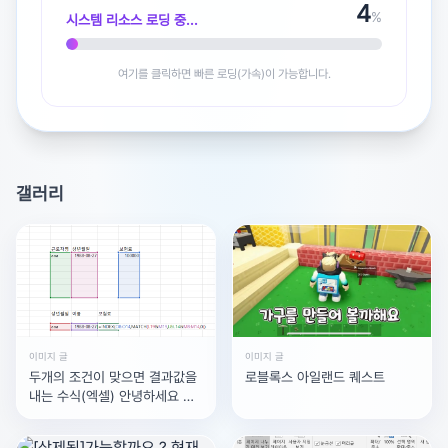
5
%
시스템 리소스 로딩 중...
광고 [X]를 누르면 내용이 해제됩니다
여기를 클릭하면 빠른 로딩(가속)이 가능합니다.
갤러리
이미지 글
이미지 글
두개의 조건이 맞으면 결과값을
로블록스 아일랜드 퀘스트
내는 수식(엑셀) 안녕하세요 엑
셀 고수님들..