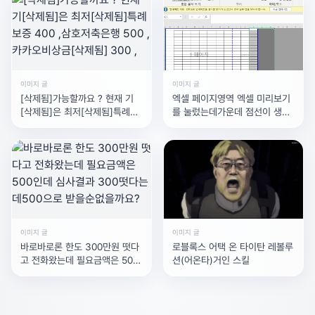
이미지 글
이미지 글
[삭제됨]가능할까요 ? 현재 기
엑셀 페이지영역 엑셀 미리보기
[삭제됨]은 최저[삭제됨]특례보
를 눌렀는데가운데 점선이 생기
증 400 ,삼호저축은행 500 , 카
면서한페이지에 들어올게 두페
카오비상금[삭제됨] 300 ,
이지로 나뉘는데한페이지로 보
고싶으면 어떻게
이미지 글
이미지 글
바로바로론 한도 300만원 떳다
로블록스 어택 온 타이탄 레볼루
고 전화왔는데 필요금액은 500
션(어온타)거인 스킬
인데 심사결과 300떳다는데
500으로 받을순없을까요?