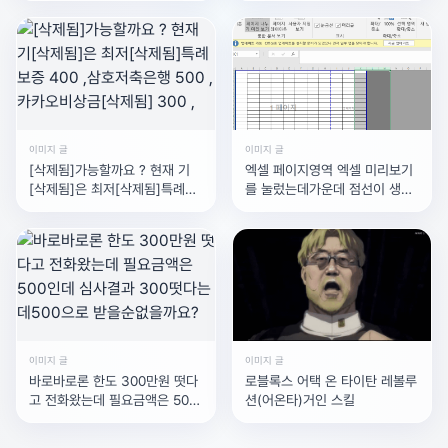
이미지 글
이미지 글
[삭제됨]가능할까요 ? 현재 기
엑셀 페이지영역 엑셀 미리보기
[삭제됨]은 최저[삭제됨]특례보
를 눌렀는데가운데 점선이 생기
증 400 ,삼호저축은행 500 , 카
면서한페이지에 들어올게 두페
카오비상금[삭제됨] 300 ,
이지로 나뉘는데한페이지로 보
고싶으면 어떻게
이미지 글
이미지 글
바로바로론 한도 300만원 떳다
로블록스 어택 온 타이탄 레볼루
고 전화왔는데 필요금액은 500
션(어온타)거인 스킬
인데 심사결과 300떳다는데
500으로 받을순없을까요?