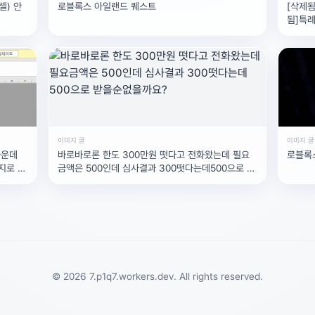
셀) 안
로블록스 아일랜드 퀘스트
[삭제됨
됨]특례
금[삭제됨
이미지 글
이미지 글
가운데
바로바로론 한도 300만원 떳다고 전화왔는데 필요
로블록스
지로 나
금액은 500인데 심사결과 300떳다는데500으로 받
을순없을까요?
© 2026 7.p1q7.workers.dev. All rights reserved.