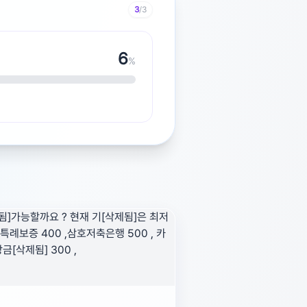
3
/3
7
%