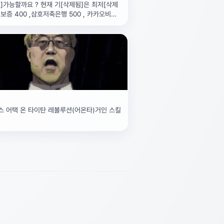
]가능할까요 ? 현재 기[삭제됨]은 최저[삭제
보증 400 ,삼호저축은행 500 , 카카오비상
] 300 ,
 어택 온 타이탄 레볼루션(어온타)거인 스킬